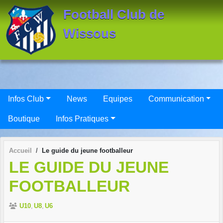
Panneau de gestion des cookies
Football Club de
Wissous
Infos Club
News
Equipes
Communication
Boutique
Infos Pratiques
Accueil
Le guide du jeune footballeur
LE GUIDE DU JEUNE
FOOTBALLEUR
U10
U8
U6