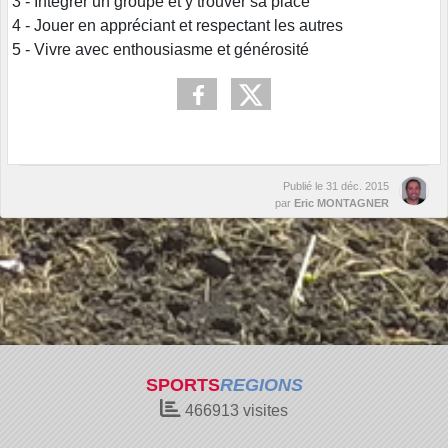
3 - Intégrer un groupe et y trouver sa place
4 - Jouer en appréciant et respectant les autres
5 - Vivre avec enthousiasme et générosité
Publié le
31 déc. 2015
par
Eric MONTAGNER
SPORTS
REGIONS
466913
visites