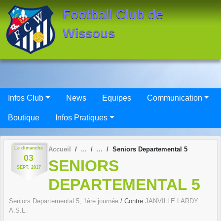
Panneau de gestion des cookies
Football Club de
Wissous
Infos Club
News
Equipes
Communication
Boutique
Infos Pratiques
Le
dimanche
Accueil
Seniors Departemental 5
03
SENIORS
SEPT.
2017
DEPARTEMENTAL 5
Seniors Departemental 5, 1ère journée
/ Contre
JANVILLE LARDY
A.S.L.