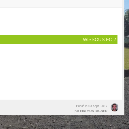
WISSOUS FC 2
Publié le
03 sept. 2017
par
Eric MONTAGNER