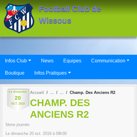
Panneau de gestion des cookies
Football Club de
Wissous
Infos Club
News
Equipes
Communication
Boutique
Infos Pratiques
Le
dimanche
Accueil
Champ. Des Anciens R2
20
CHAMP. DES
OCT.
2019
ANCIENS R2
5ème journée
Le
dimanche
20
oct.
2019
à 09h30