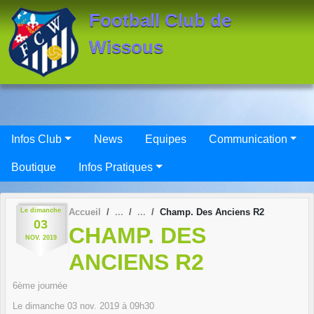
Panneau de gestion des cookies
Football Club de
Wissous
Infos Club
News
Equipes
Communication
Boutique
Infos Pratiques
Le
dimanche
Accueil
Champ. Des Anciens R2
03
CHAMP. DES
NOV.
2019
ANCIENS R2
6ème journée
Le
dimanche
03
nov.
2019
à 09h30