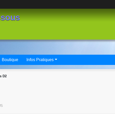
ssous
Boutique
Infos Pratiques
s D2
US