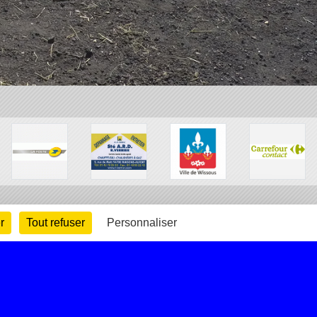
r
Tout refuser
Personnaliser
arte cookies
Gestion des cookies
s légales
Signaler un contenu inapproprié