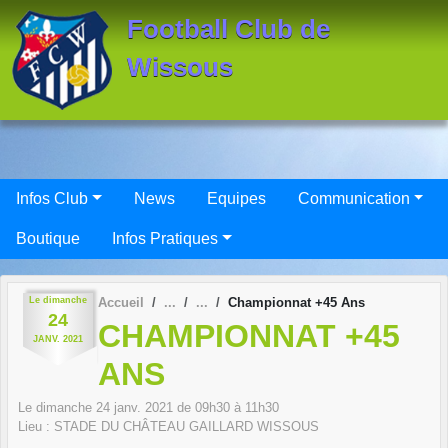
Panneau de gestion des cookies
Football Club de
Wissous
Infos Club
News
Equipes
Communication
Boutique
Infos Pratiques
Le
dimanche
Accueil
Championnat +45 Ans
24
CHAMPIONNAT +45
JANV.
2021
ANS
Le
dimanche
24
janv.
2021
de 09h30 à 11h30
Lieu :
STADE DU CHÂTEAU GAILLARD
WISSOUS