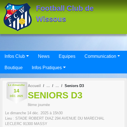
Panneau de gestion des cookies
Football Club de
Wissous
Infos Club
News
Equipes
Communication
Boutique
Infos Pratiques
Le
dimanche
Accueil
Seniors D3
14
SENIORS D3
DÉC.
2025
8ème journée
Le
dimanche
14
déc.
2025
à 15h30
Lieu :
STADE ROBERT DIAZ 294 AVENUE DU MARECHAL
LECLERC
91300
MASSY