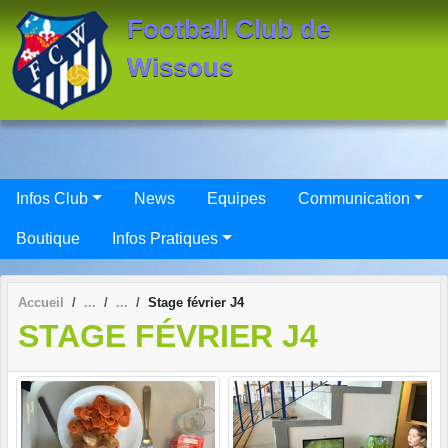
Panneau de gestion des cookies
Football Club de
Wissous
Infos Club
News
Equipes
Communication
Boutique
Infos Pratiques
Accueil
Stage février J4
STAGE FÉVRIER J4