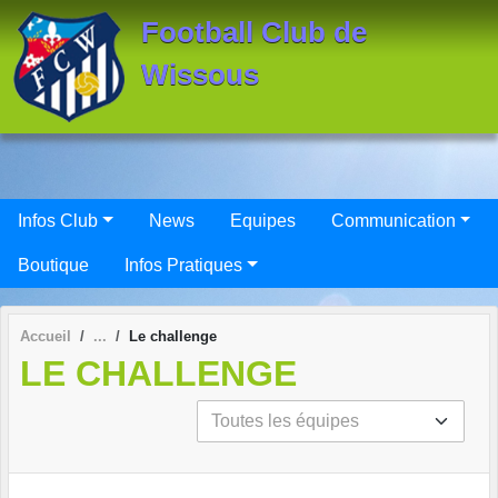
Panneau de gestion des cookies
Football Club de
Wissous
Infos Club
News
Equipes
Communication
Boutique
Infos Pratiques
Accueil
Le challenge
LE CHALLENGE