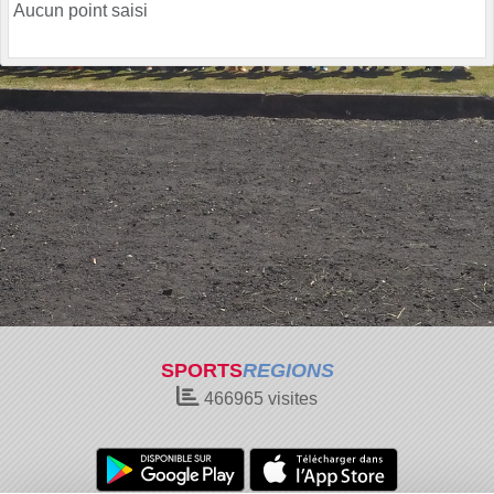
Aucun point saisi
SPORTS
REGIONS
466965
visites