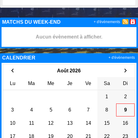
MATCHS DU WEEK-END
+ d'évènements
Aucun évènement à afficher.
CALENDRIER
+ d'évènements
Août 2026
Lu
Ma
Me
Je
Ve
Sa
Di
1
2
3
4
5
6
7
8
9
10
11
12
13
14
15
16
17
18
19
20
21
22
23