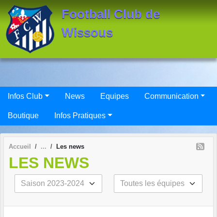
Panneau de gestion des cookies
Football Club de
Wissous
Infos Club
News
Equipes
Communication
Boutique
Infos Pratiques
Accueil
Les news
LES NEWS