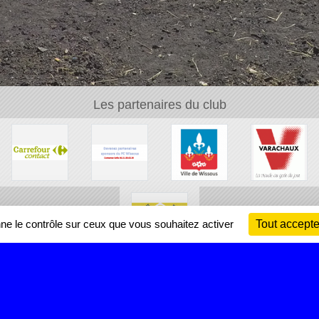
Les partenaires du club
nne le contrôle sur ceux que vous souhaitez activer
Tout accepte
Ch
Information