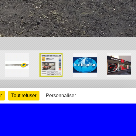
r
Tout refuser
Personnaliser
arte cookies
Gestion des cookies
s légales
Signaler un contenu inapproprié