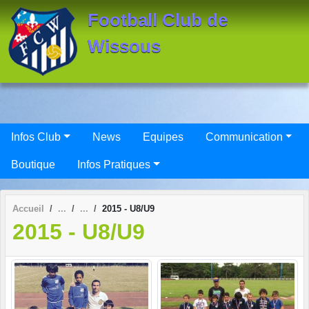
Panneau de gestion des cookies
Football Club de
Wissous
Infos Club
News
Equipes
Communication
Boutique
Infos Pratiques
Accueil
2015 - U8/U9
2015 - U8/U9