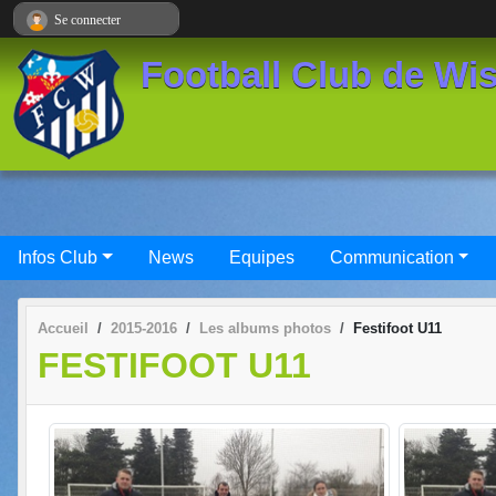
Panneau de gestion des cookies
Se connecter
Football Club de Wi
Infos Club
News
Equipes
Communication
Accueil
2015-2016
Les albums photos
Festifoot U11
FESTIFOOT U11