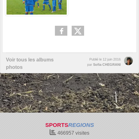
Voir tous les albums
Publié le
12 juin 2016
par
Sofia CHEGRANI
photos
SPORTS
REGIONS
466957
visites