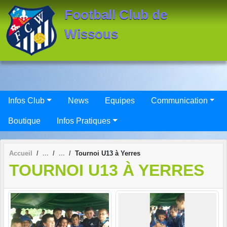
Panneau de gestion des cookies
Football Club de
Wissous
Infos Club
News
Equipes
Communication
Boutique
Infos Pratiques
Accueil
Tournoi U13 à Yerres
TOURNOI U13 À YERRES